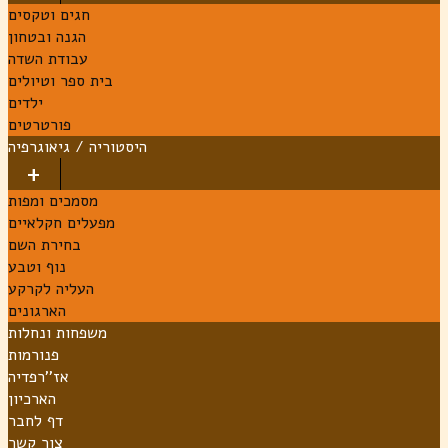
חגים וטקסים
הגנה ובטחון
עבודת השדה
בית ספר וטיולים
ילדים
פורטרטים
היסטוריה / גיאוגרפיה
מסמכים ומפות
מפעלים חקלאיים
בחירת השם
נוף וטבע
העליה לקרקע
הארגונים
משפחות ונחלות
פנורמות
אז''רפדיה
הארכיון
דף לחבר
צור קשר