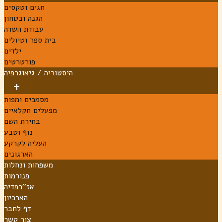
חגים וטקסים
הגנה ובטחון
עבודת השדה
בית ספר וטיולים
ילדים
פורטרטים
היסטוריה / גיאוגרפיה
מסמכים ומפות
מפעלים חקלאיים
בחירת השם
נוף וטבע
העליה לקרקע
הארגונים
משפחות ונחלות
פנורמות
אז''רפדיה
הארכיון
דף לחבר
צור קשר