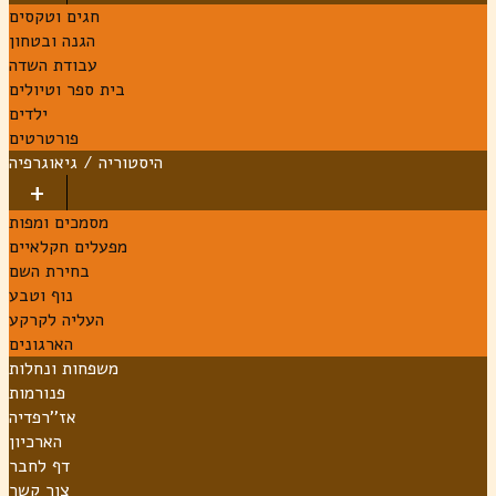
חגים וטקסים
הגנה ובטחון
עבודת השדה
בית ספר וטיולים
ילדים
פורטרטים
היסטוריה / גיאוגרפיה
מסמכים ומפות
מפעלים חקלאיים
בחירת השם
נוף וטבע
העליה לקרקע
הארגונים
משפחות ונחלות
פנורמות
אז''רפדיה
הארכיון
דף לחבר
צור קשר