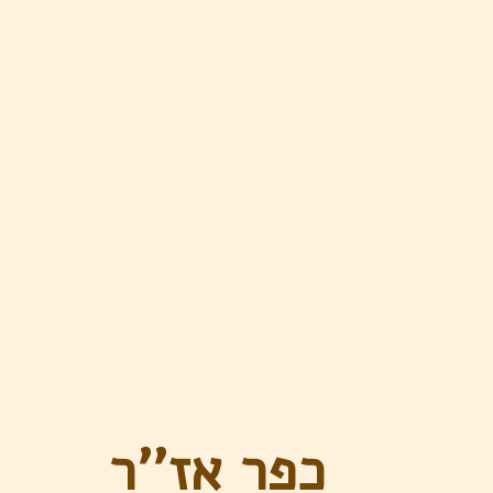
כפר אז''ר