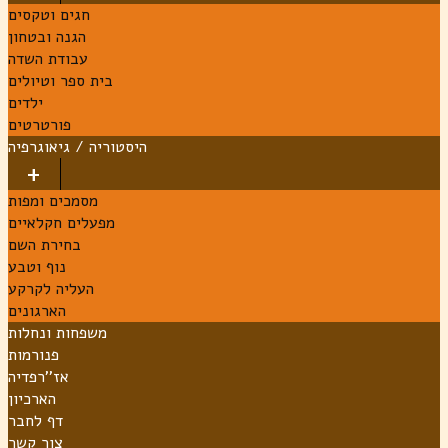
חגים וטקסים
הגנה ובטחון
עבודת השדה
בית ספר וטיולים
ילדים
פורטרטים
היסטוריה / גיאוגרפיה
מסמכים ומפות
מפעלים חקלאיים
בחירת השם
נוף וטבע
העליה לקרקע
הארגונים
משפחות ונחלות
פנורמות
אז''רפדיה
הארכיון
דף לחבר
צור קשר