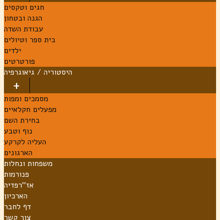
חגים וטקסים
הגנה ובטחון
עבודת השדה
בית ספר וטיולים
ילדים
פורטרטים
היסטוריה / גיאוגרפיה
מסמכים ומפות
מפעלים חקלאיים
בחירת השם
נוף וטבע
העליה לקרקע
הארגונים
משפחות ונחלות
פנורמות
אז''רפדיה
הארכיון
דף לחבר
צור קשר