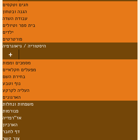
חגים וטקסים
הגנה ובטחון
עבודת השדה
בית ספר וטיולים
ילדים
פורטרטים
היסטוריה / גיאוגרפיה
מסמכים ומפות
מפעלים חקלאיים
בחירת השם
נוף וטבע
העליה לקרקע
הארגונים
משפחות ונחלות
פנורמות
אז''רפדיה
הארכיון
דף לחבר
צור קשר