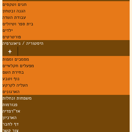
חגים וטקסים
הגנה ובטחון
עבודת השדה
בית ספר וטיולים
ילדים
פורטרטים
היסטוריה / גיאוגרפיה
מסמכים ומפות
מפעלים חקלאיים
בחירת השם
נוף וטבע
העליה לקרקע
הארגונים
משפחות ונחלות
פנורמות
אז''רפדיה
הארכיון
דף לחבר
צור קשר