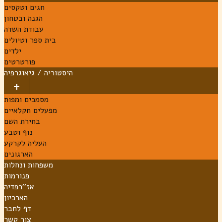
חגים וטקסים
הגנה ובטחון
עבודת השדה
בית ספר וטיולים
ילדים
פורטרטים
היסטוריה / גיאוגרפיה
מסמכים ומפות
מפעלים חקלאיים
בחירת השם
נוף וטבע
העליה לקרקע
הארגונים
משפחות ונחלות
פנורמות
אז''רפדיה
הארכיון
דף לחבר
צור קשר