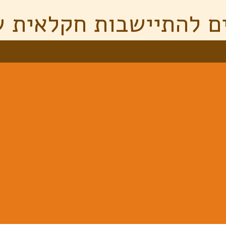
ם להתיישבות חקלאית ש
שפחת ולדן - רפי וצב