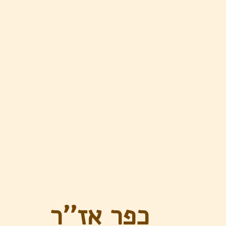
כפר אז''ר