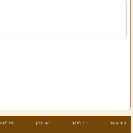
צור קשר
דף לחבר
הארכיון
אז''רפד