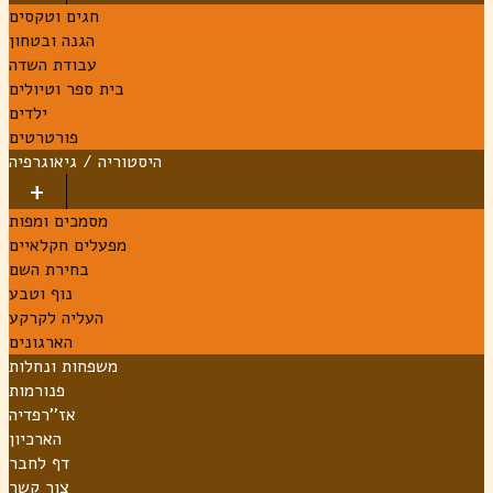
חגים וטקסים
הגנה ובטחון
עבודת השדה
בית ספר וטיולים
ילדים
פורטרטים
היסטוריה / גיאוגרפיה
מסמכים ומפות
מפעלים חקלאיים
בחירת השם
נוף וטבע
העליה לקרקע
הארגונים
משפחות ונחלות
פנורמות
אז''רפדיה
הארכיון
דף לחבר
צור קשר