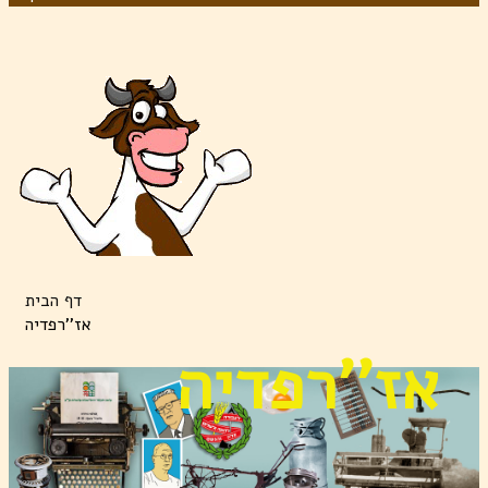
דף הבית
אז''רפדיה
אז''רפדיה