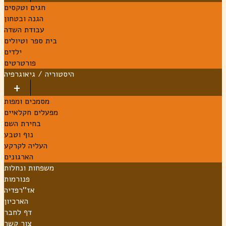
חגים וטקסים
הגנה ובטחון
עבודת השדה
בית ספר וטיולים
ילדים
פורטרטים
היסטוריה / גיאוגרפיה
מסמכים ומפות
מפעלים חקלאיים
בחירת השם
נוף וטבע
העליה לקרקע
הארגונים
משפחות ונחלות
פנורמות
אז''רפדיה
הארכיון
דף לחבר
צור קשר