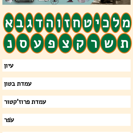
מ
ל
כ
י
ט
ח
ז
ו
ה
ד
ג
ב
א
ת
ש
ר
ק
צ
פ
ע
ס
נ
עיון
עמדת בטון
עמדת פרוז'קטור
עֹפר