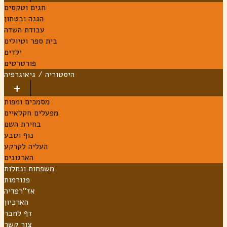
חגים וטקסים
הגנה ובטחון
עבודת השדה
בית ספר וטיולים
ילדים
פורטרטים
היסטוריה / גיאוגרפיה
מסמכים ומפות
מפעלים חקלאיים
בחירת השם
נוף וטבע
העליה לקרקע
הארגונים
משפחות ונחלות
פנורמות
אז''רפדיה
הארכיון
דף לחבר
צור קשר