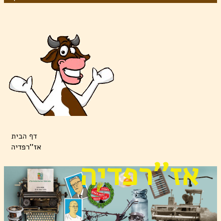
דף הבית
אז''רפדיה
אז''רפדיה