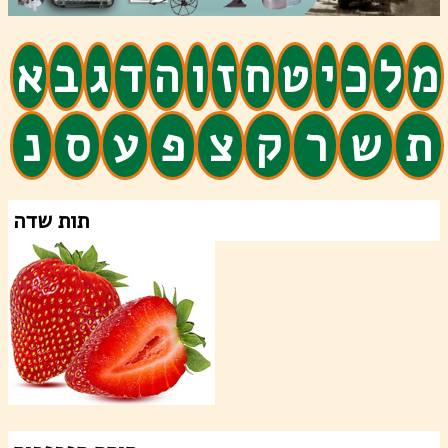
מ
ל
כ
י
ט
ח
ז
ו
ה
ד
ג
ב
א
ת
ש
ר
ק
צ
פ
ע
ס
נ
תות שדה