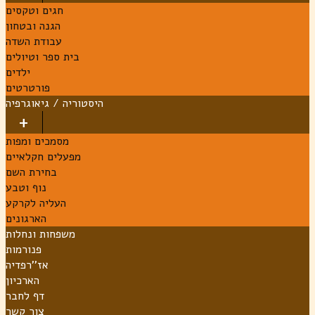
חגים וטקסים
הגנה ובטחון
עבודת השדה
בית ספר וטיולים
ילדים
פורטרטים
היסטוריה / גיאוגרפיה
מסמכים ומפות
מפעלים חקלאיים
בחירת השם
נוף וטבע
העליה לקרקע
הארגונים
משפחות ונחלות
פנורמות
אז''רפדיה
הארכיון
דף לחבר
צור קשר