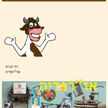
דף הבית
אז''רפדיה
אז''רפדיה