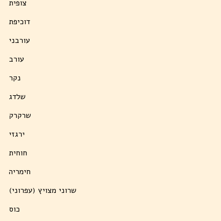
צופית
דוכיפת
עורבני
עורב
נקר
שלדג
שרקרק
ירגזי
חוחית
חימריה
שרוני מצויץ (עפרוני)
כוס