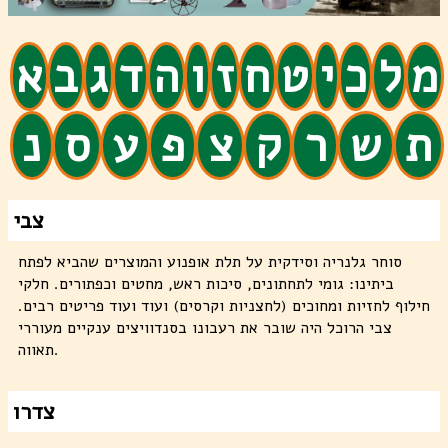
מ
ל
כ
י
ט
ח
ז
ו
ה
ד
ג
ב
א
ת
ש
ר
ק
צ
פ
ע
ס
נ
צבי
סוחר גלנריה וסידקית על תלת אופנוע והמוצרים שהביא לפתח
ביתינו: גומי לתחתונים, סיכות ראש, מחטים וכפתורים. חלקי
חילוף לחזיות ומחוכים (לחצניות וקרסים) ועוד ועוד פריטים רבים.
צבי הרוכל היה שובר את רעבונו בסנדוויצים ענקיים מעוררי
תאווה.
צדרו