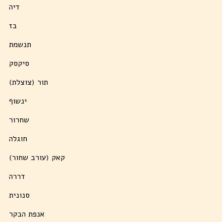
דיה
בז
תנשמת
סיקסק
תור (צוצלת)
ינשוף
שחרור
חוגלה
קאק (עורב שחור)
דררה
סנונית
אנפת הבקר